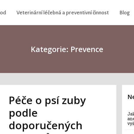
vod
Veterinární léčebná a preventivní činnost
Blog
Kategorie: Prevence
Ne
Péče o psí zuby
podle
Jak
an
doporučených
vy