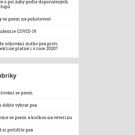
če o psí zuby podle doporučených
stupů
y se psem na pohotovost
ndemie COVID-19
de očkování mého psa proti
eklině platné i v roce 2020?
ubriky
stování se psem
 dobře vybrat psa
eme se psem a kočkou na veterinu
 si pořídíte psa