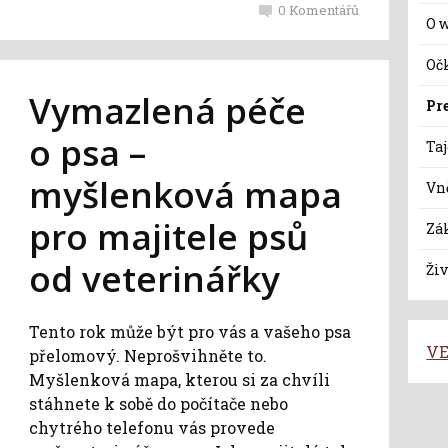
0
Komentářů
O 
Oč
Vymazlená péče
Pr
o psa –
Ta
myšlenková mapa
Vně
pro majitele psů
Zá
od veterinářky
Živ
Tento rok může být pro vás a vašeho psa
VE
přelomový. Neprošvihněte to.
Myšlenková mapa, kterou si za chvíli
stáhnete k sobě do počítače nebo
chytrého telefonu vás provede