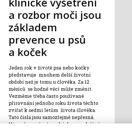
klinické vyšetření
a rozbor moči jsou
základem
prevence u psů
a koček
Jeden rok v životě psa nebo kočky
představuje mnohem delší životní
období než je tomu u člověka. Za 12
měsíců se hodně věcí může změnit.
Vezměme třeba často používané
přirovnání jednoho roku života těchto
zvířat k sedmi letům života člověka.
Tato čísla jsou samozřejmě nepřesná.
Víme, že např. německá doga se dožívá
v průměru méně let než třeba jezevčík....