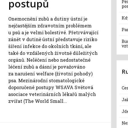
postupů
Pé
po
Kd
Onemocnění zubů a dutiny ústní je
nejčastějším zdravotním problémem
Pa
u psů a je velmi bolestivé. Přetrvávající
zánět v dutině ústní představuje riziko
Bu
šíření infekce do okolních tkání, ale
vzt
také do vzdálených životně důležitých
orgánů. Neléčení nebo nedostatečné
léčení zubů a dásní je považováno
R
za narušení welfare (životní pohody)
psa. Mezinárodní stomatologické
doporučené postupy WSAVA Světová
Ce
asociace veterinárních lékařů malých
Jak
zvířat (The World Small...
Jd
Než