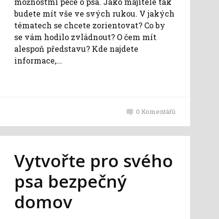
možnostmi péče o psa. Jako majitelé tak
budete mít vše ve svých rukou. V jakých
tématech se chcete zorientovat? Co by
se vám hodilo zvládnout? O čem mít
alespoň představu? Kde najdete
informace,...
0
Komentářů
Vytvořte pro svého
psa bezpečný
domov