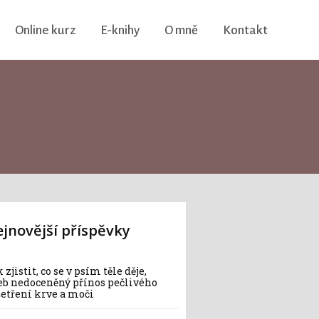
Online kurz
E-knihy
O mně
Kontakt
jnovější příspěvky
 zjistit, co se v psím těle děje,
eb nedoceněný přínos pečlivého
šetření krve a moči