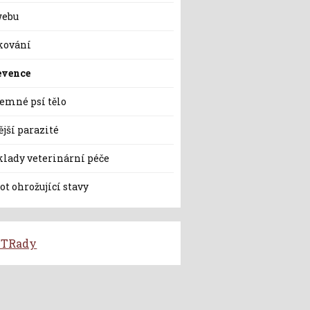
webu
kování
evence
jemné psí tělo
jší parazité
klady veterinární péče
ot ohrožující stavy
TRady