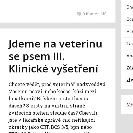
O 
0
Komentářů
Oč
Pr
Jdeme na veterinu
Ta
se psem III.
Vně
Klinické vyšetření
Zá
Živ
Chcete vědět, proč veterinář nadzvedává
Vašemu psovi nebo kočce kůži mezi
lopatkami? Bříškem prstu tlačí na
VE
dáseň? S prsty na vnitřní straně
zvířecích stehen sleduje čas? Objevili
jste v lékařské zprávě nic neříkající
zkratky jako CRT, BCS 3/5, bpn nebo