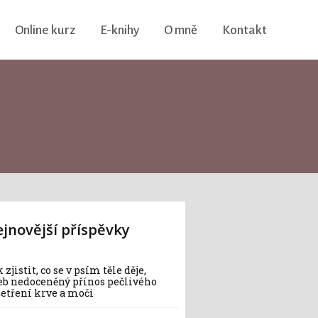
Online kurz
E-knihy
O mně
Kontakt
jnovější příspěvky
 zjistit, co se v psím těle děje,
eb nedoceněný přínos pečlivého
šetření krve a moči