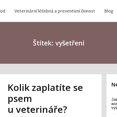
vod
Veterinární léčebná a preventivní činnost
Blog
Štítek: vyšetření
Ne
Kolik zaplatíte se
psem
Jak
an
u veterináře?
vy