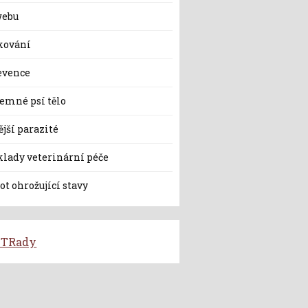
webu
kování
evence
jemné psí tělo
jší parazité
klady veterinární péče
ot ohrožující stavy
TRady