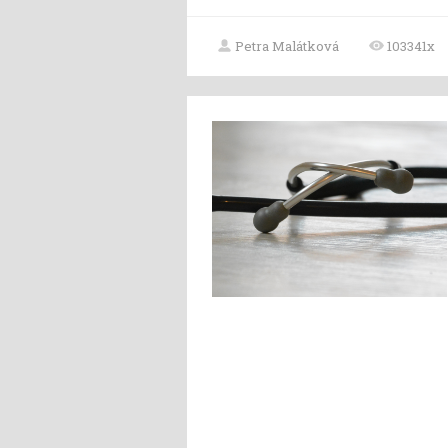
Petra Malátková
103341x