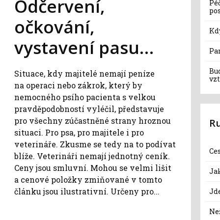
Odčervení,
Pé
po
očkování,
Kd
vystavení pasu…
Pa
Bu
Situace, kdy majitelé nemají peníze
vzt
na operaci nebo zákrok, který by
nemocného psího pacienta s velkou
pravděpodobností vyléčil, představuje
pro všechny zúčastněné strany hroznou
R
situaci. Pro psa, pro majitele i pro
veterináře. Zkusme se tedy na to podívat
Ce
blíže. Veterináři nemají jednotný ceník.
Ceny jsou smluvní. Mohou se velmi lišit
Jak
a cenové položky zmiňované v tomto
článku jsou ilustrativní. Určeny pro...
Jd
Než