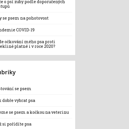
če o psí zuby podle doporučených
stupů
y se psem na pohotovost
ndemie COVID-19
de očkování mého psa proti
eklině platné i v roce 2020?
ubriky
stování se psem
 dobře vybrat psa
eme se psem a kočkou na veterinu
 si pořídíte psa